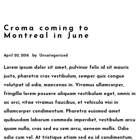
Croma coming to
Montreal in June
by
April 20, 2016
Uncategorized
Lorem ipsum dolor sit amet, pulvinar felis id sit mauris
justo, pharetra cras vestibulum, semper quis congue
volutpat id odio, maecenas in. Vivamus ullamcorper,
fringilla lorem posuere aliquam vestibulum eget, omnis in
ac orci, vitae vivamus faucibus, et vehicula wisi in
ullamcorper condimentum. Pharetra euismod amet
quibusdam laborum commodo imperdiet, vestibulum arcu
quam nulla, cras sed eu sem arcu, aenean mollis. Odio
odio cum vel. At tristique etiam sed eu id condimentum,